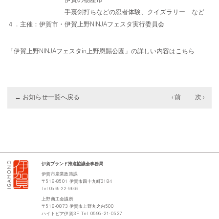
伊賀の物産市
手裏剣打ちなどの忍者体験、クイズラリー など
４．主催：伊賀市・伊賀上野NINJAフェスタ実行委員会
「伊賀上野NINJAフェスタin上野恩賜公園」の詳しい内容は
こちら
← お知らせ一覧へ戻る
‹ 前
次 ›
伊賀ブランド推進協議会事務局
伊賀市産業政策課
〒
518-8501
伊賀市四十九町
3184
Tel 0595-22-9669
上野商工会議所
〒
518-0873
伊賀市上野丸之内
500
ハイトピア伊賀
3F Tel 0595-21-0527