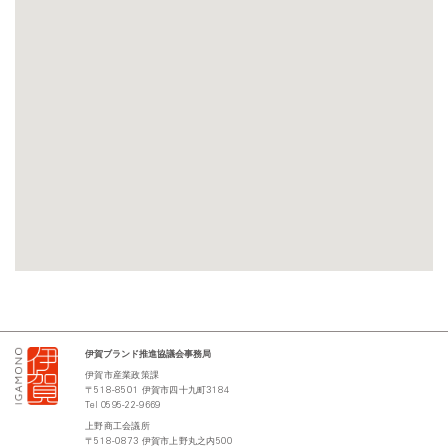
伊賀ブランド推進協議会事務局
伊賀市産業政策課
〒
518-8501
伊賀市四十九町
3184
Tel 0595-22-9669
上野商工会議所
〒
518-0873
伊賀市上野丸之内
500