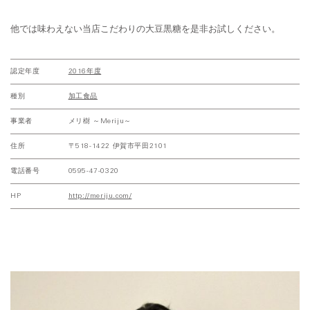
他では味わえない当店こだわりの大豆黒糖を是非お試しください。
認定年度
2016年度
種別
加工食品
事業者
メリ樹 ～Meriju～
住所
〒518-1422 伊賀市平田2101
電話番号
0595-47-0320
HP
http://meriju.com/