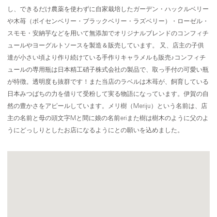
し、できるだけ農薬を使わずに自家栽培したガーデン・ハックルベリー
や木苺（ボイセンベリー・ブラックベリー・ラズベリー）・ローゼル・
スモモ・安納芋などを用いて無添加でオリジナルブレンドのコンフィチ
ュールやヨーグルトソースを製造＆販売しています。 又、店主の子供
達が小さい頃より作り続けている手作りキャラメルも販売♪コンフィチ
ュールの専用瓶は日本精工硝子株式会社の製品で、取っ手付の可愛い瓶
が特徴。透明度も抜群です！また当店のラベルは木苺が、飼育している
日本みつばちの力を借りて受粉して実る物語になっています。伊賀の自
然の豊かさをアピールしています。メリ樹（Meriju）という名前は、店
主の名前と母の頭文字Mと間に娘の名前eriまた樹は樹木のように父のよ
うにどっしりとしたお店になるようにとの願いを込めました。