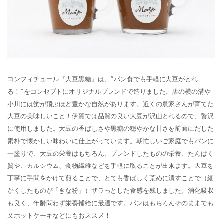
コンフィチュール『大豆黒糖』は、“パン食でも手軽に大豆がとれ
る！”をコンセプトにオリジナルブレンドで造りました。店の横の溝や
小川には蛍が飛ぶほど豊かな自然があります。近くの農家さんが育てた
大豆の美味しいこと！伊賀では品質の良い大豆が沢山とれるので、贅沢
に使用しました。大豆の香ばしさや黒糖の穏やかな甘さを前面にだした
素朴で懐かしい味わいに仕上がっています。朝忙しいご家庭でもパンに
一塗りで、大豆の栄養はもちろん、ブレンドしたものの栄養、たんぱく
質や、カルシウム、食物繊維などを手軽に取ることが出来ます。大豆を
丁寧に手間をかけて煎ることで、とても香ばしく荒めに潰すことで（細
かくしたものが「きな粉」）ザラっとした食感を残しました。消化吸収
も良く、年齢問わず栄養補給に最適です。パンはもちろんそのままでも
又ホットケーキなどにもおススメ！